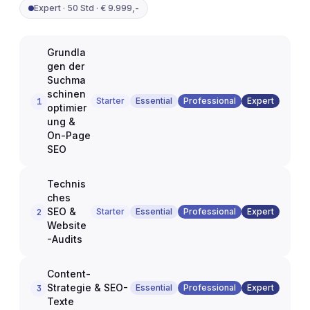
Expert
·
50 Std
·
€ 9.999,-
Grundla
gen der
Suchma
schinen
Starter
Essential
Professional
Expert
1
optimier
ung &
On-Page
SEO
Technis
ches
SEO &
Starter
Essential
Professional
Expert
2
Website
-Audits
Content-
Strategie & SEO-
Essential
Professional
Expert
3
Texte