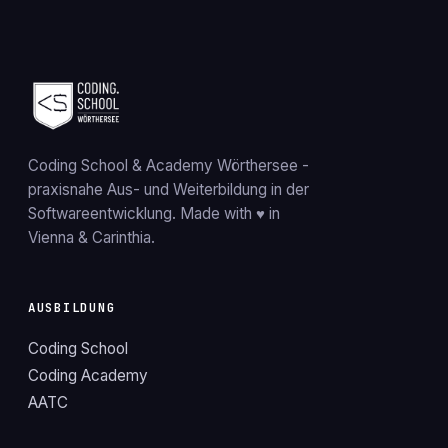
Praxisprojekt + Vertiefung & individuelle
Person). Antrag innerhalb der 4 Wochen
Begleitung). Versäumte Module können im
vor Kursstart stellen. Gerne beraten wir
nächsten Kursdurchlauf nachgeholt
dich auch zu anderen
werden.
Fördermöglichkeiten.
Coding School & Academy Wörthersee
-
praxisnahe Aus- und Weiterbildung in der
Softwareentwicklung. Made with ♥ in
Vienna & Carinthia.
AUSBILDUNG
Coding School
Coding Academy
AATC