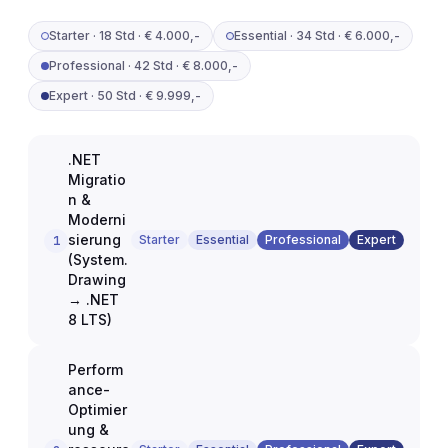
Starter
·
18 Std
·
€ 4.000,-
Essential
·
34 Std
·
€ 6.000,-
Professional
·
42 Std
·
€ 8.000,-
Expert
·
50 Std
·
€ 9.999,-
.NET
Migratio
n &
Moderni
sierung
Starter
Essential
Professional
Expert
1
(System.
Drawing
→ .NET
8 LTS)
Perform
ance-
Optimier
ung &