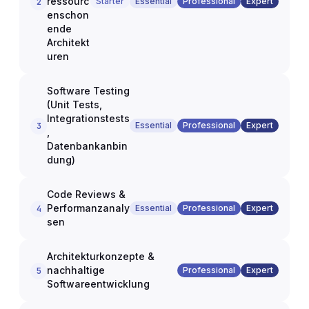
ressourc
Starter
Essential
Professional
Expert
2
enschon
ende
Architekt
uren
Software Testing
(Unit Tests,
Integrationstests
Essential
Professional
Expert
3
,
Datenbankanbin
dung)
Code Reviews &
Performanzanaly
Essential
Professional
Expert
4
sen
Architekturkonzepte &
nachhaltige
Professional
Expert
5
Softwareentwicklung