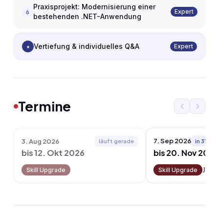
Praxisprojekt: Modernisierung einer
Expert
6
bestehenden .NET-Anwendung
Vertiefung & individuelles Q&A
★
Expert
Termine
7. Sep 2026
3. Aug 2026
läuft gerade
in 31 Ta
bis 12. Okt 2026
bis 20. Nov 2026
Jetz
Skill Upgrade
Skill Upgrade