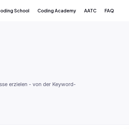
oding School
Coding Academy
AATC
FAQ
sse erzielen - von der Keyword-