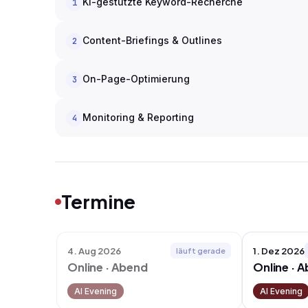
KI-gestützte Keyword-Recherche
1
Content-Briefings & Outlines
2
On-Page-Optimierung
3
Monitoring & Reporting
4
Termine
1. Dez 2026
4. Aug 2026
läuft gerade
Online · Abend
Online · 
AI Evening
AI Evening